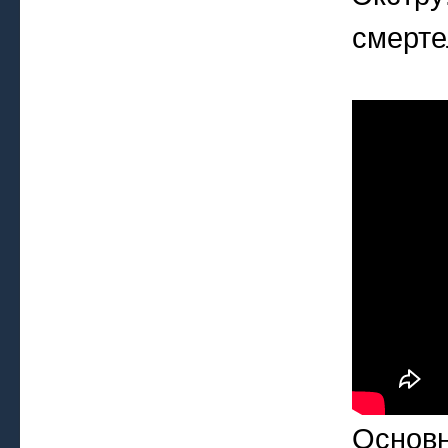
смерте
Основн