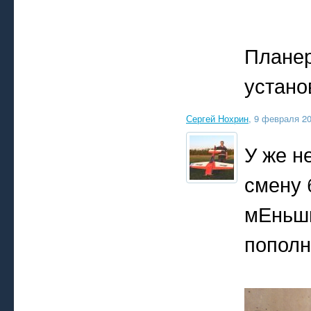
Планер
устано
Сергей Нохрин
, 9 февраля 20
У же не
смену 
мЕньши
пополн