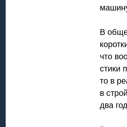
машин
В обще
коротк
что во
стики 
то в р
в стро
два го