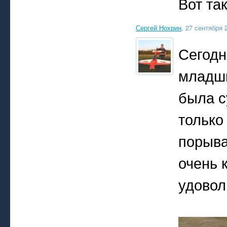
Вот та
Сергей Нохрин
, 27 сентября 
Сегодн
младши
была с
только
порыва
очень 
удовол