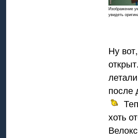
Изображение у
увидеть оригин
Ну вот,
открыт
летали
после 
Теп
хоть о
Велокс