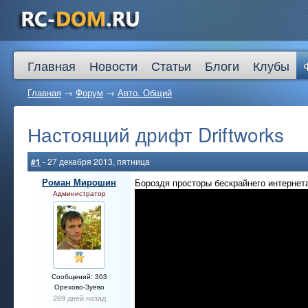
Главная
Новости
Статьи
Блоги
Клубы
Главная
→
Форум
→
Авто. Общий
Настоящий дрифт Driftworks
#1
- 27 декабря 2013, пятница
Роман Мирошин
Бороздя просторы бескрайнего интернета
Администратор
Сообщений: 303
Орехово-Зуево
269 дней назад