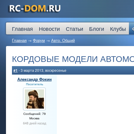
Главная
Новости
Статьи
Блоги
Клубы
Главная
→
Форум
→
Авто. Общий
КОРДОВЫЕ МОДЕЛИ АВТОМОБИЛ
#1
- 3 марта 2013, воскресенье
Александр Фокин
Посетитель
Сообщений: 79
Москва
648 дней назад