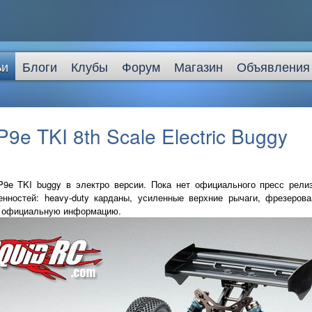
ьи
Блоги
Клубы
Форум
Магазин
Объявления
P9e TKI 8th Scale Electric Buggy
P9e TKI buggy в электро версии. Пока нет официального пресс рели
енностей: heavy-duty карданы, усиленные верхние рычаги, фрезеров
ем официальную информацию.