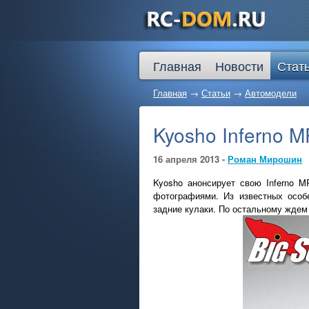
Главная
Новости
Стат
Главная
→
Статьи
→
Автомодели
Kyosho Inferno M
16 апреля 2013 -
Роман Мирошин
Kyosho анонсирует свою Inferno M
фотографиями. Из известных особ
задние кулаки. По остальному жд