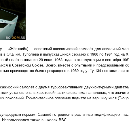
ty — «Жёсткий») — советский пассажирский самолёт для авиалиний мал
ов в ОКБ им. Туполева и выпускавшийся серийно с 1966 по 1984 год на 
вый полёт выполнил 29 июля 1963 года, в эксплуатации с сентября 196
ихся в Советском Союзе. Всего, вместе с опытными и предсерийными об
тью производство было прекращено в 1989 году. Ту-134 поставлялся н
ажирский самолёт с двумя турбо­реактив­ны­ми двух­контур­ны­ми двигат
атели установлены в хвостовой части фюзеляжа на пилонах, что значит
 поколений. Горизонтальное оперение поднято на вершину киля (Т-обра
дународным нормам. Самолёт строился в различных модификациях: пас
. Использовался также в школах ВВС.