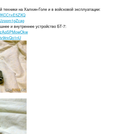
 техники на Халхин-Голе и в войсковой эксплуатации:
v=fKCC1xE5ZXQ
v=Jzpom1gZcag
нее и внутреннее устройство БТ-7:
?v=zAqSPMowOkw
jv9irxQo1nU