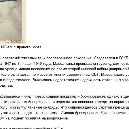
 ИС-4М с правого борта!
 советский тяжёлый танк послевоенного поколения. Создавался в ГСКБ-
а 1947 по 1 января 1949 года. Масса танка превышала грузоподъемност
 на уровне машин воевавших во время второй мировой войны (например К
нк мало отличается по массе от многих современных ОБТ. Масса такого у
ти в ряде случаев. Выявилась недостаточная надежность отдельных узл
одства.
рабатывался - имел превосходные показатели бронирования, однако в д
сти различных боеприпасов, и переход как основного средства поражен
получили кумулятивные снаряды. Что сопровождалось утратой преимущ
мулятивных средств танк не имел. Именно бронирование было преимущес
00м на момент принятия на вооружение.
нее и внутреннее устройство ИС-4: