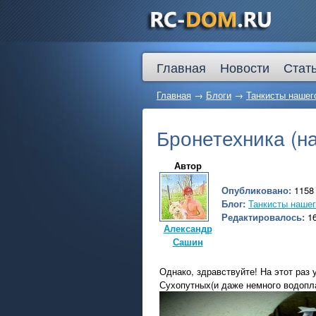
Главная
Новости
Стат
Главная
→
Блоги
→
Танкисты нашего
Бронетехника (на
Автор
Опубликовано:
1158 
Блог:
Танкисты нашег
Редактировалось:
16
Александр
Сашин
Однако, здравствуйте! На этот раз 
Сухопутных(и даже немного водопла