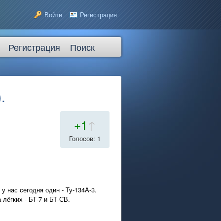
Войти
Регистрация
Регистрация
Поиск
.
+1
↑
Голосов: 1
у нас сегодня один - Ту-134А-3.
лёгких - БТ-7 и БТ-СВ.