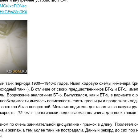
v=MGrJxcRONec
v=HkGFw23pDK0
ый танк периода 1930—1940-х годов. Имел ходовую схемы инженера Кри
оходный танк»). В отличие от своих предшественников БТ-2 и БТ-5, име
ь. Вооружение аналогично БТ-5. Выпускался, как и БТ-5, в варианте с р
необходимости имелась возможность снять гусеницы и продолжать ход н
а катков была поворотной. Механик-водитель доставал из-за пазухи рул
орость - 72 км/ч - практически недосягаемая величина для всех танков 
еном по очень занимательной дисциплине - прыжок в длину. Пролетел он
ка и экипаж,а тем более танк не пострадали. Данный рекорд до сих пор н
н.