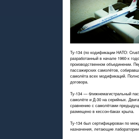
Ту-134 (по кодификации НАТО: Crus
разработанный в начале 1960-х год
производственном объединении. Пер
пассажирских самолётов, собиравш
самолёта всех модификаций. Полнос
договора.
Ту-134 — ближнемагистральный пасс
самолёте и Д-30 на серийных. Двиг
сравнению с самолётами предыдущих
размещено в кессон-баках крыла.
Ту-134 был сертифицирован по меж
назначения, летающие лаборатории