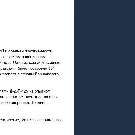
ой и средней протяжённости,
Харьковском авиационном
7 года. Один из самых массовых
разцами, было построено 854
а экспорт в страны Варшавского
елями Д-20П-125 на опытном
ельно снижает шум в салоне по
зное оперение). Топливо
сажирские, машины специального