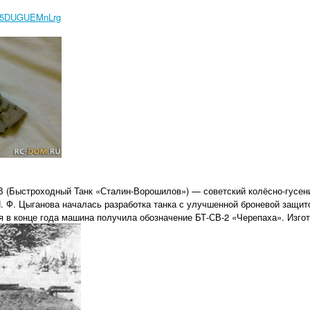
v=5DUGUEMnLrg
 (Быстроходный Танк «Сталин-Ворошилов») — советский колёсно-гусенич
. Ф. Цыганова началась разработка танка с улучшенной броневой защито
ая в конце года машина получила обозначение БТ-СВ-2 «Черепаха». Изго