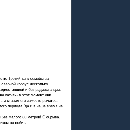
сти. Третий танк семейства
л сварной корпус несколько
адиостанцией и без радиостанции.
а катках- в этот момент они
ь и ставил его заместо рычагов.
того периода (да и в наше время не
 без малого 80 метров! С обрыва.
икем не побит.