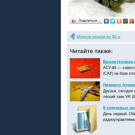
Поделиться…
Монстр родом из 30-х
Читайте также:
Бронетехника,
АСУ-85 — cоветс
(САУ) на базе пл
Немного бумаж
Друзья, сегодня 
лёгкий танк VK 2
6 ключевых дн
День первый. Об
радиоуправляемы