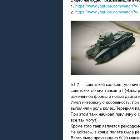
1.
https://www.youtube.com/watch?
2.
https://www.youtube.com/watch?
БТ-7 — советский колёсно-гусеничн
советских лёгких танков БТ («Быстр
изменённой формы и новый двигател
Имел интересную особенность: при 
выполняли роль колёс.Передняя пар
При этом танк набирал приличную ск
все так могут).
Кроме того танк является рекордсм
Не бойтесь, в конце полёта была ре
Всего было произведено 5328 маши