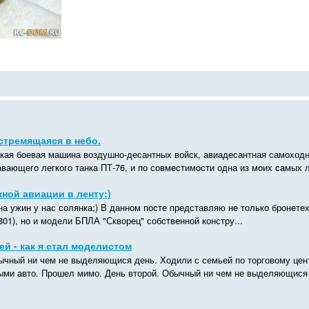
стремящаяся в небо.
кая боевая машина воздушно-десантных войск, авиадесантная самоходн
авающего легкого танка ПТ-76, и по совместимости одна из моих самых л
ной авиации в ленту:)
на ужин у нас солянка;) В данном посте представляю не только бронете
801), но и модели БПЛА "Скворец" собственной констру...
ей - как я стал моделистом
ычный ни чем не выделяющися день. Ходили с семьей по торговому цент
ми авто. Прошел мимо. День второй. Обычный ни чем не выделяющися д