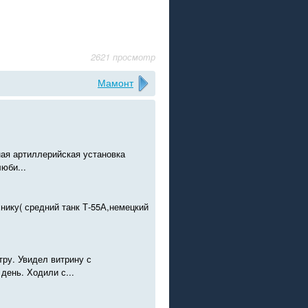
2621 просмотр
Мамонт
ая артиллерийская установка
юби...
хнику( средний танк Т-55А,немецкий
ру. Увидел витрину с
ень. Ходили с...