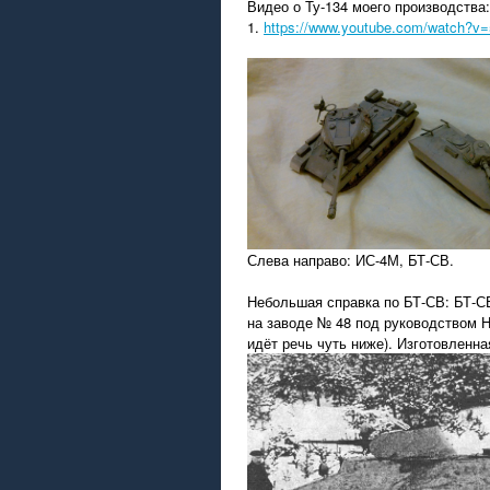
Видео о Ту-134 моего производства:
1.
https://www.youtube.com/watch?
Слева направо: ИС-4М, БТ-СВ.
Небольшая справка по БТ-СВ: БТ-СВ
на заводе № 48 под руководством Н
идёт речь чуть ниже). Изготовленн