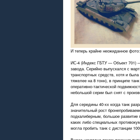
И теперь крайне неожиданное фото:
ИС-4 (Индекс ГБТУ — Объект 701) —
завода. Серийно выпускался с март
транспортных средств, хотя и была
тяжелее на 8 тонн), в принципе та
оперативно-тактической подвижнос
небольшой серии был снят с произв
Для середины 40-хх когда танк раз
значительный рост бронепробиваемо
подкалиберным, большое развитие 
каких либо специальных противоку
могла пробить танк с дистанции 10
Видео наглядно показывающие внеш