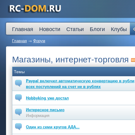
Главная
Новости
Статьи
Блоги
Клубы
Главная
→
Форум
Магазины, интернет-торговля
Темы
Paypal включил автоматическую конвертацию в рубли
всех поступлений на счет не в рублях
Hobbyking уже достал
Интересное письмо
Информация
Один из семи кругов АДА...