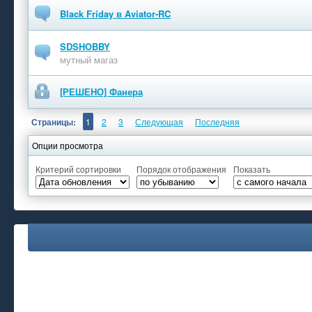
Black Friday в Aviator-RC
SDSHOBBY
мутный магаз
[РЕШЕНО] Фанера
Страницы:
1
2
3
Следующая
Последняя
Опции просмотра
Критерий сортировки
Порядок отображения
Показать