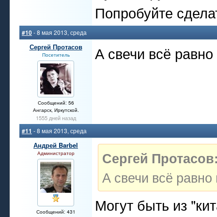
Попробуйте сдела
#10
- 8 мая 2013, среда
Сергей Протасов
А свечи всё равно
Посетитель
Сообщений: 56
Ангарск, Иркутской.
1555 дней назад
#11
- 8 мая 2013, среда
Андрей Barbel
Сергей Протасов
Администратор
А свечи всё равно 
Могут быть из "кит
Сообщений: 431