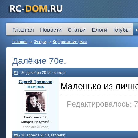
Главная
Новости
Статьи
Блоги
Клубы
Главная
→
Форум
→
Кордовые модели
Далёкие 70е.
#1
- 20 декабря 2012, четверг
Сергей Протасов
Маленько из лично
Посетитель
Редактировалось: 7
Сообщений: 56
Ангарск, Иркутской.
1555 дней назад
#2
- 30 апреля 2013, вторник