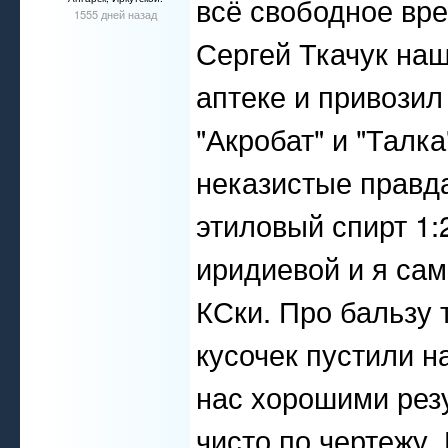
всё свободное вре
1555 дней назад
Сергей Ткачук наш
аптеке и привозил
"Акробат" и "Талк
неказистые правд
этиловый спирт 1:
иридиевой и я сам
КСки. Про бальзу 
кусочек пустили н
нас хорошими резу
чисто по чертежу.