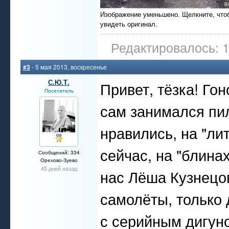
Изображение уменьшено. Щелкните, что
увидеть оригинал.
Редактировалось: 1
#3
- 5 мая 2013, воскресенье
С.Ю.Т.
Привет, тёзка! Го
Посетитель
сам занимался пи
нравились, на "ли
сейчас, на "блинах
Сообщений: 334
Орехово-Зуево
45 дней назад
нас Лёша Кузнецо
самолёты, только 
с серийным дигуно