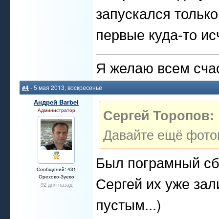
запускался только
первые куда-то исч
Я желаю всем счас
#4
- 5 мая 2013, воскресенье
Андрей Barbel
Сергей Торопов:
Администратор
Давайте ещё фоток,
Был пограмный сб
Сообщений: 431
Орехово-Зуево
Сергей их уже зал
92 дня назад
пустым...)