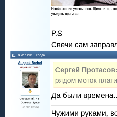
Изображение уменьшено. Щелкните, что
увидеть оригинал.
P.S
Свечи сам заправ
#9
- 8 мая 2013, среда
Андрей Barbel
Сергей Протасов
Администратор
рядом моток плат
Да были времена..
Сообщений: 431
Орехово-Зуево
92 дня назад
Чужими руками, вс