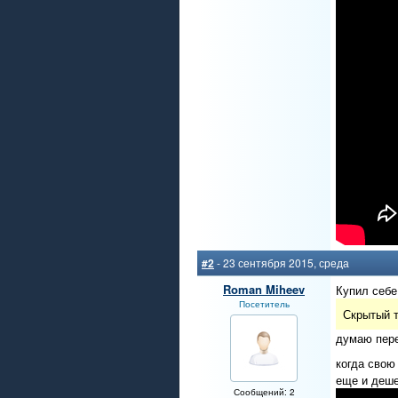
#2
- 23 сентября 2015, среда
Roman Miheev
Купил себе
Посетитель
Скрытый т
думаю пере
когда свою
еще и дешев
Сообщений: 2