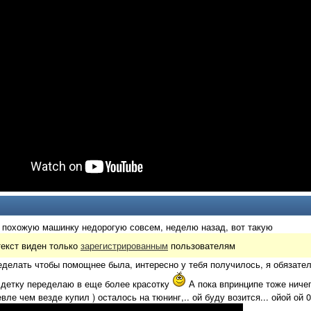
 похожую машинку недорогую совсем, неделю назад, вот такую
екст виден только
зарегистрированным
пользователям
делать чтобы помощнее была, интересно у тебя получилось, я обязате
 детку переделаю в еще более красотку
А пока впринципе тоже ничего
ле чем везде купил ) осталось на тюнинг,.. ой буду возится... ойой ой 0