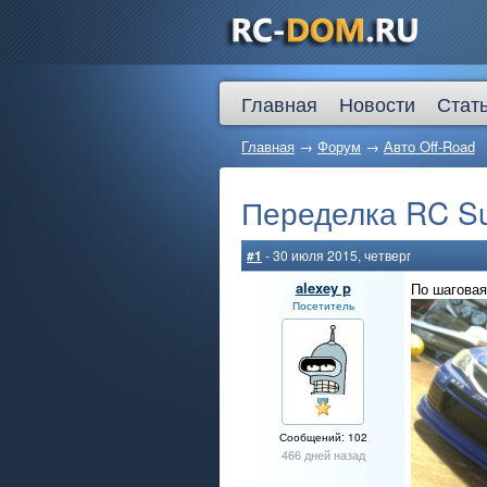
Главная
Новости
Стат
Главная
→
Форум
→
Авто Off-Road
Переделка RC Su
#1
- 30 июля 2015, четверг
alexey p
По шаговая
Посетитель
Сообщений: 102
466 дней назад