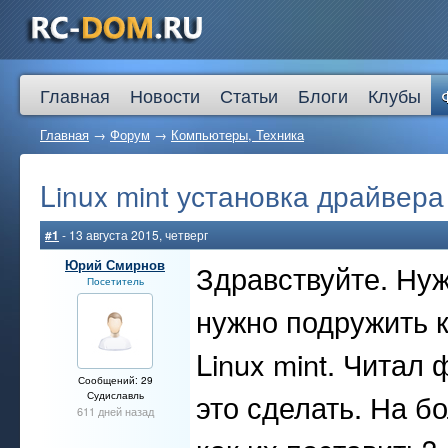
Главная
Новости
Статьи
Блоги
Клубы
Главная
→
Форум
→
Компьютеры, Техника
Linux mint установка драйвера
#1
- 13 августа 2015, четверг
Юрий Смирнов
Здравствуйте. Ну
Посетитель
нужно подружить 
Linux mint. Читал
Сообщений: 29
это сделать. На бо
Судиславль
611 дней назад