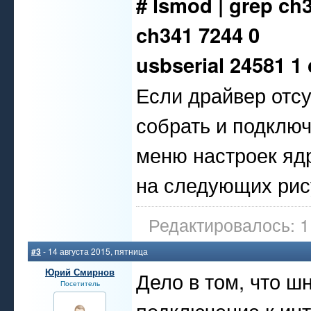
# lsmod | grep ch
ch341 7244 0
usbserial 24581 1
Если драйвер отсу
собрать и подключ
меню настроек ядр
на следующих рис
Редактировалось: 1 
#3
- 14 августа 2015, пятница
Юрий Смирнов
Дело в том, что ш
Посетитель
подключение к ин