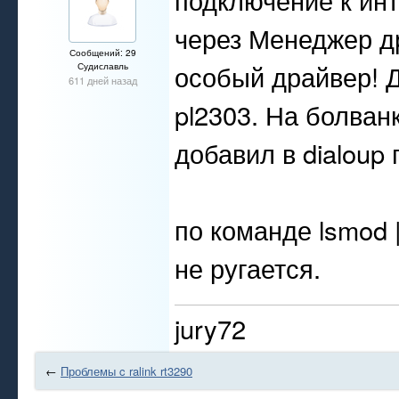
через Менеджер др
Сообщений: 29
особый драйвер! 
Судиславль
611 дней назад
pl2303. На болван
добавил в dialoup 
по команде lsmod |
не ругается.
jury72
←
Проблемы c ralink rt3290