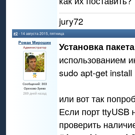
как их поставить?
jury72
#2
- 14 августа 2015, пятница
Роман Мирошин
Установка пакета
Администратор
использованием ин
sudo apt-get install
Сообщений: 303
Орехово-Зуево
269 дней назад
или вот так попро
Если порт ttyUSB 
проверить наличие