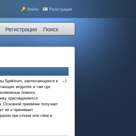
Войти
Регистрация
Регистрация
Поиск
ирмы Spektrum, заключающееся в
+2
етающих моделях и там где
 возможные помехи,
нику присоединяется
н. Основной приемник получает
ает её и принимает
азом при отказе или сбое в