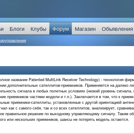
ьи
Блоги
Клубы
Форум
Магазин
Объявления
диоуправления
(полное название Patented MultiLink Receiver Technology) - технология ф
нии дополнительных сателлитов-приемников. Применяется на далеко л
ильность сигнала в любых полетных условиях (низкий уровень сигнала,
ние приемников частями модели и т.п.). Заключается в том, что к прием
ьные приемники-сателлиты, установленные с другой ориентацией антен
гнал как с самого себя, так и со всех сателлитов, анализирует, сравнив
ое правильное решение по выходному управляющему сигналу. Таким обр
ого или нескольких приемников, шансы не потерять модель остаются.