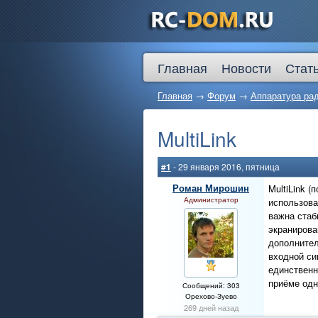
Главная
Новости
Стат
Главная
→
Форум
→
Аппаратура ра
MultiLink
#1
- 29 января 2016, пятница
Роман Мирошин
MultiLink 
Администратор
использова
важна стаб
экранирова
дополнител
входной си
единственн
приёме одн
Сообщений: 303
Орехово-Зуево
269 дней назад