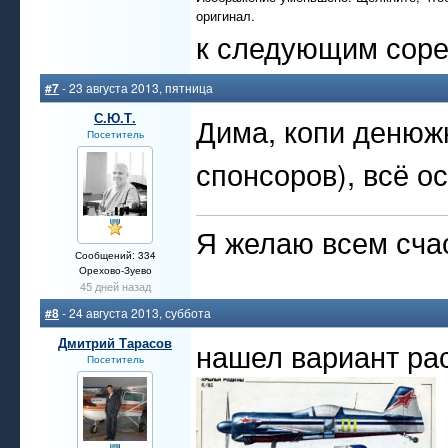
оригинал.
к следующим сорев
#7
- 23 августа 2013, пятница
С.Ю.Т.
Дима, копи денюж
Посетитель
спонсоров), всё 
Я желаю всем счас
Сообщений: 334
Орехово-Зуево
45 дней назад
#8
- 24 августа 2013, суббота
Дмитрий Тарасов
нашел вариант ра
Посетитель