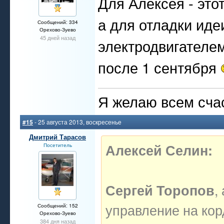
Для Алексея - это
а для отладки иде
Сообщений: 334
Орехово-Зуево
45 дней назад
электродвигателем
после 1 сентября
Я желаю всем счас
#15
- 25 августа 2013, воскресенье
Дмитрий Тарасов
Алексей Селин:
Посетитель
,
Сергей Торопов
управление на кор
Сообщений: 152
Орехово-Зуево
384 дня назад