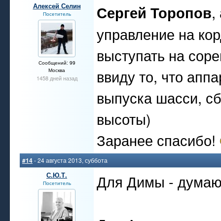
Алексей Селин
Сергей Торопов
,
Посетитель
управление на ко
выступать на соре
Сообщений: 99
ввиду то, что аппа
Москва
1458 дней назад
выпуска шасси, сб
высоты)
Заранее спасибо!
#14
- 24 августа 2013, суббота
С.Ю.Т.
Для Димы - дума
Посетитель