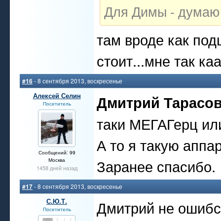
Для Димы - думаю
там вроде как по
стоит...мне так ка
#16
- 8 сентября 2013, воскресенье
Алексей Селин
Дмитрий Тарасо
Посетитель
таки МЕГАГерц ил
А то я такую аппа
Сообщений: 99
Заранее спасибо.
Москва
1458 дней назад
#17
- 8 сентября 2013, воскресенье
С.Ю.Т.
Дмитрий не ошибся
Посетитель