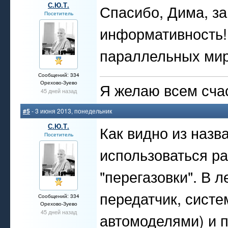
С.Ю.Т.
Спасибо, Дима, за
Посетитель
информативность! 
параллельных мир
Сообщений: 334
Орехово-Зуево
Я желаю всем счас
45 дней назад
#5
- 3 июня 2013, понедельник
С.Ю.Т.
Как видно из назв
Посетитель
использоваться р
"перегазовки". В л
передатчик, систе
Сообщений: 334
Орехово-Зуево
45 дней назад
автомоделями) и п