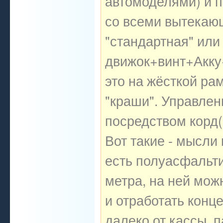
автомоделями) и п
со всеми вытекающ
"стандартная" или
движок+винт+Акку+
это на жёсткой ра
"краши". Управлен
посредством корд(к
Вот такие - мысли
есть полуасфальт
метра, на ней можн
и отработать конц
далеко от кассы, 