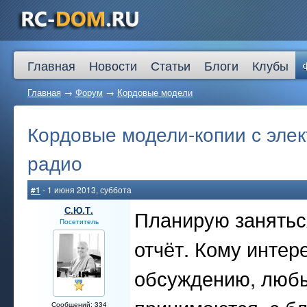
Главная
Новости
Статьи
Блоги
Клубы
Главная
→
Форум
→
Кордовые модели
Кордовые модели-копии с эле
радио
#1
- 1 июня 2013, суббота
С.Ю.Т.
Планирую занятьс
Посетитель
отчёт. Кому интер
обсуждению, любы
Сообщений: 334