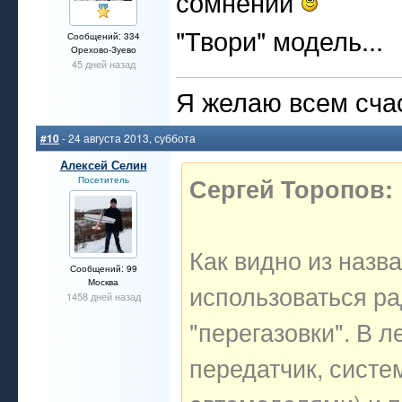
сомнений
"Твори" модель...
Сообщений: 334
Орехово-Зуево
45 дней назад
Я желаю всем счас
#10
- 24 августа 2013, суббота
Алексей Селин
Сергей Торопов:
Посетитель
Как видно из назв
Сообщений: 99
Москва
использоваться р
1458 дней назад
"перегазовки". В л
передатчик, систе