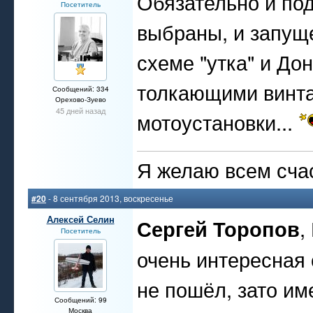
Обязательно и по
Посетитель
выбраны, и запуще
схеме "утка" и Дон
толкающими винта
Сообщений: 334
Орехово-Зуево
45 дней назад
мотоустановки...
Я желаю всем счас
#20
- 8 сентября 2013, воскресенье
Алексей Селин
Сергей Торопов
,
Посетитель
очень интересная 
не пошёл, зато им
Сообщений: 99
Москва