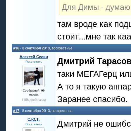
Для Димы - думаю
там вроде как по
стоит...мне так ка
#16
- 8 сентября 2013, воскресенье
Алексей Селин
Дмитрий Тарасо
Посетитель
таки МЕГАГерц ил
А то я такую аппа
Сообщений: 99
Заранее спасибо.
Москва
1458 дней назад
#17
- 8 сентября 2013, воскресенье
С.Ю.Т.
Дмитрий не ошибся
Посетитель