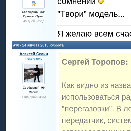
сомнений
"Твори" модель...
Сообщений: 334
Орехово-Зуево
45 дней назад
Я желаю всем счас
#10
- 24 августа 2013, суббота
Алексей Селин
Сергей Торопов:
Посетитель
Как видно из назв
Сообщений: 99
Москва
использоваться р
1458 дней назад
"перегазовки". В л
передатчик, систе