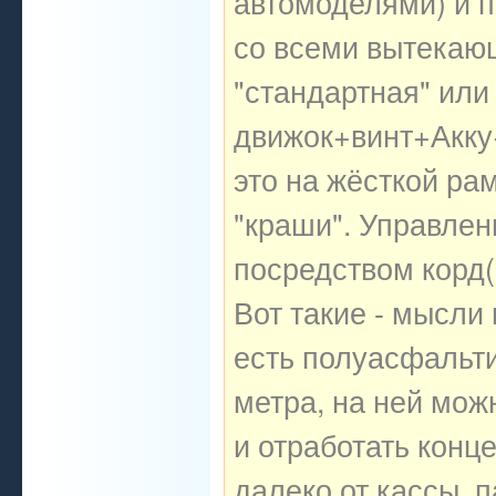
автомоделями) и п
со всеми вытекающ
"стандартная" или
движок+винт+Акку+
это на жёсткой ра
"краши". Управлен
посредством корд(к
Вот такие - мысли
есть полуасфальт
метра, на ней можн
и отработать конц
далеко от кассы, 