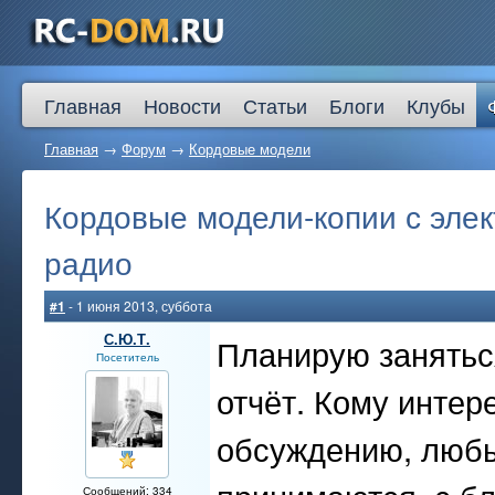
Главная
Новости
Статьи
Блоги
Клубы
Главная
→
Форум
→
Кордовые модели
Кордовые модели-копии с эле
радио
#1
- 1 июня 2013, суббота
С.Ю.Т.
Планирую занятьс
Посетитель
отчёт. Кому интер
обсуждению, любы
Сообщений: 334