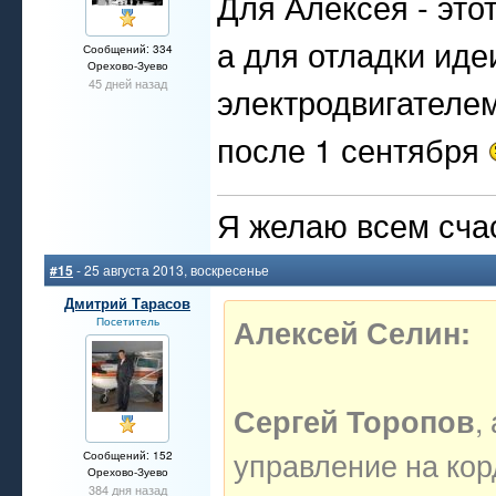
Для Алексея - это
а для отладки иде
Сообщений: 334
Орехово-Зуево
45 дней назад
электродвигателем
после 1 сентября
Я желаю всем счас
#15
- 25 августа 2013, воскресенье
Дмитрий Тарасов
Алексей Селин:
Посетитель
,
Сергей Торопов
управление на кор
Сообщений: 152
Орехово-Зуево
384 дня назад