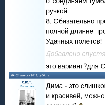
отсоединяем тумбл
ручкой.
8. Обязательно пр
полной длинне пр
Удачных полётов!
Добавлено спустя
это вариант?для 
#9
- 24 августа 2013, суббота
С.Ю.Т.
Дима - зто слишк
Посетитель
и красивей, можно 