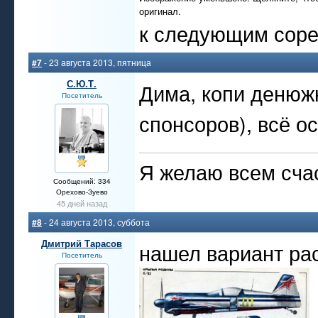
оригинал.
к следующим сорев
#7
- 23 августа 2013, пятница
С.Ю.Т.
Дима, копи денюж
Посетитель
спонсоров), всё 
Я желаю всем счас
Сообщений: 334
Орехово-Зуево
45 дней назад
#8
- 24 августа 2013, суббота
Дмитрий Тарасов
нашел вариант ра
Посетитель