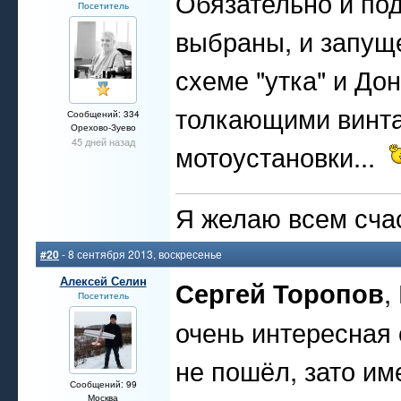
Обязательно и по
Посетитель
выбраны, и запуще
схеме "утка" и Дон
толкающими винта
Сообщений: 334
Орехово-Зуево
45 дней назад
мотоустановки...
Я желаю всем счас
#20
- 8 сентября 2013, воскресенье
Алексей Селин
Сергей Торопов
,
Посетитель
очень интересная 
не пошёл, зато им
Сообщений: 99
Москва