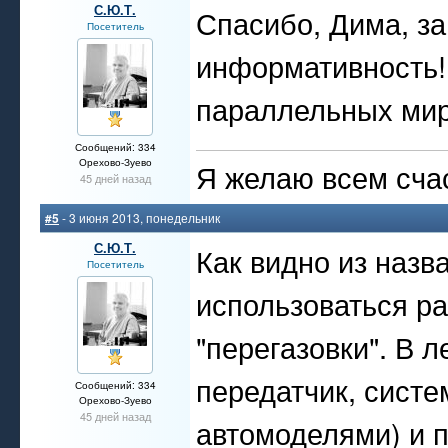
С.Ю.Т.
Спасибо, Дима, за
Посетитель
информативность! 
параллельных мир
Сообщений: 334
Орехово-Зуево
Я желаю всем счас
45 дней назад
#5
- 3 июня 2013, понедельник
С.Ю.Т.
Как видно из назв
Посетитель
использоваться р
"перегазовки". В л
передатчик, систе
Сообщений: 334
Орехово-Зуево
45 дней назад
автомоделями) и п