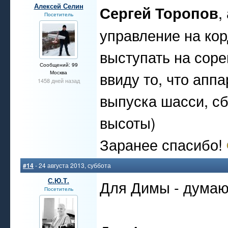
Алексей Селин
Сергей Торопов
,
Посетитель
управление на ко
выступать на соре
Сообщений: 99
ввиду то, что аппа
Москва
1458 дней назад
выпуска шасси, сб
высоты)
Заранее спасибо!
#14
- 24 августа 2013, суббота
С.Ю.Т.
Для Димы - дума
Посетитель