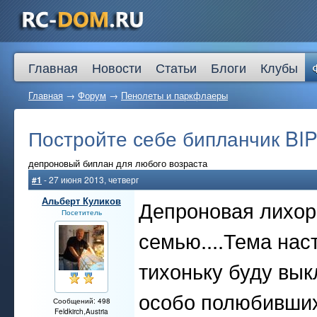
Главная
Новости
Статьи
Блоги
Клубы
Главная
→
Форум
→
Пенолеты и паркфлаеры
Постройте себе бипланчик BIP
депроновый биплан для любого возраста
#1
- 27 июня 2013, четверг
Альберт Куликов
Депроновая лихор
Посетитель
семью....Тема нас
тихоньку буду вы
особо полюбивших
Сообщений: 498
Feldkirch,Austria