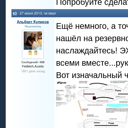
Попробуйте сдела
#3
- 27 июня 2013, четверг
Альберт Куликов
Ещё немного, а то
Посетитель
нашёл на резервн
наслаждайтесь! ЭХ
всеми вместе...рук
Сообщений: 498
Feldkirch,Austria
1801 день назад
Вот изначальный 