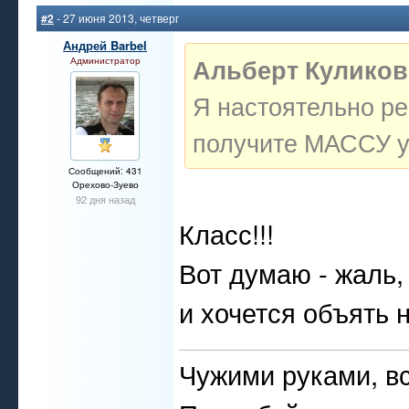
#2
- 27 июня 2013, четверг
Андрей Barbel
Альберт Куликов
Администратор
Я настоятельно ре
получите МАССУ у
Сообщений: 431
Орехово-Зуево
92 дня назад
Класс!!!
Вот думаю - жаль, 
и хочется объять н
Чужими руками, вс