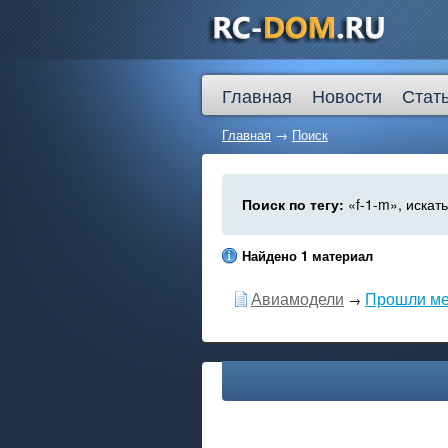
Главная
Новости
Стат
Главная
→
Поиск
Поиск по тегу:
«f-1-m», искат
Найдено 1 материал
Авиамодели
Прошли ме
→