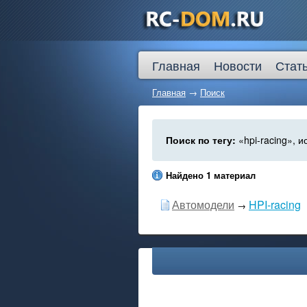
Главная
Новости
Стат
Главная
→
Поиск
Поиск по тегу:
«hpi-racing», и
Найдено 1 материал
Автомодели
HPI-racing
→