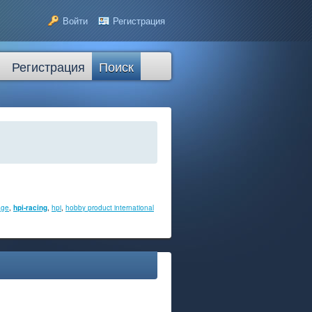
Войти
Регистрация
Регистрация
Поиск
age
,
hpi-racing
,
hpi
,
hobby product international