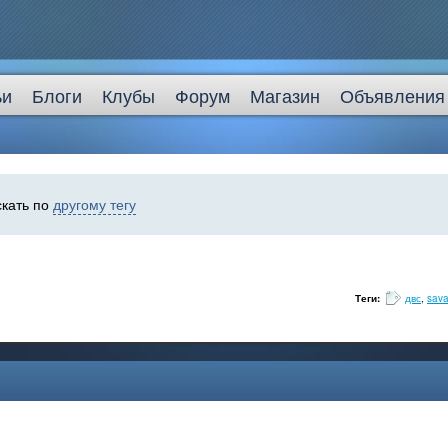
ьи
Блоги
Клубы
Форум
Магазин
Объявления
скать по
другому тегу
Теги:
двс
,
sav