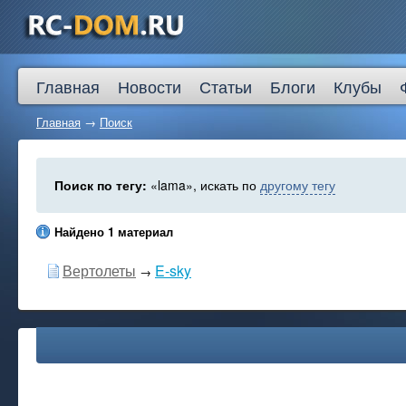
Главная
Новости
Статьи
Блоги
Клубы
Главная
→
Поиск
Поиск по тегу:
«lama», искать по
другому тегу
Найдено 1 материал
Вертолеты
E-sky
→