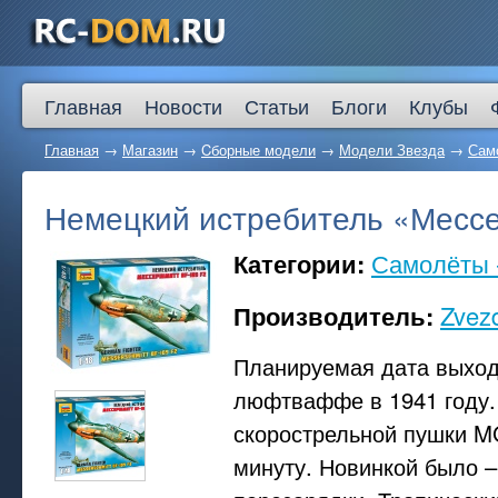
Главная
Новости
Статьи
Блоги
Клубы
Главная
→
Магазин
→
Cборные модели
→
Модели Звезда
→
Само
Немецкий истребитель «Месс
Категории:
Самолёты -
Производитель:
Zvez
Планируемая дата выхода
люфтваффе в 1941 году.
скорострельной пушки MG
минуту. Новинкой было 