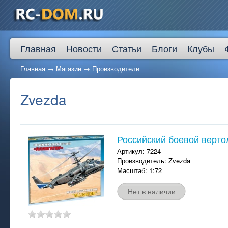
Главная
Новости
Статьи
Блоги
Клубы
Главная
→
Магазин
→
Производители
Zvezda
Российский боевой вертол
Артикул: 7224
Производитель: Zvezda
Масштаб: 1:72
Нет в наличии