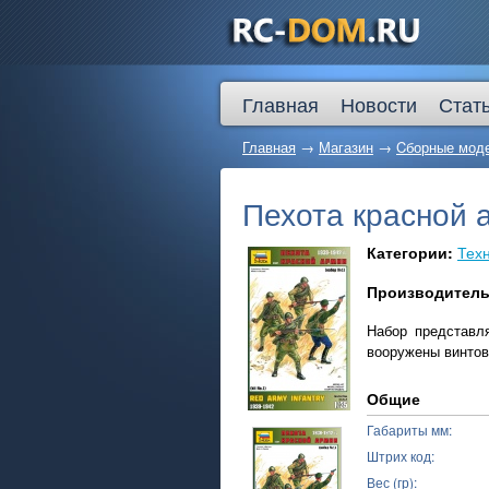
Главная
Новости
Стат
Главная
→
Магазин
→
Cборные мод
Пехота красной 
Категории:
Техн
Производител
Набор представл
вооружены винтов
Общие
Габариты мм:
Штрих код:
Вес (гр):