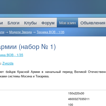
ьи
Блоги
Клубы
Форум
Магазин
Объявления
ели
→
Модели Звезда
→
Техника ВОВ - 1/35
армии (набор № 1)
ика ВОВ - 1/35
ь:
Zvezda
яет бойцов Красной Армии в начальный период Великой Отечествен
ками системы Мосина и Токарева.
150х220х30
4600327035011
100