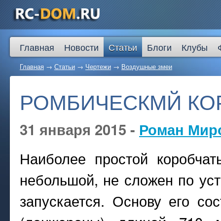
Главная
Новости
Статьи
Блоги
Клубы
Главная
→
Статьи
→
Чертежи
→
Воздушные змеи
РОМБИЧЕСКМЙ КО
31 января 2015 -
Роман Мир
Наиболее простой коробча
небольшой, не сложен по устр
запускается. Основу его со