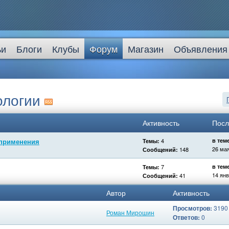
ьи
Блоги
Клубы
Форум
Магазин
Объявления
ологии
Активность
Посл
 применения
4
в тем
Темы:
26 ма
148
Сообщений:
7
в тем
Темы:
14 ян
41
Сообщений:
Автор
Активность
Просмотров:
3190
Роман Мирошин
Ответов:
0