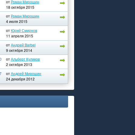
от
Роман Мирошин
18 октября 2015
от
Роман Мирошин
4 июля 2015
от
Юрий Смирнов
11 апреля 2015
от
Андрей Barbel
9 октября 2014
0
от
Альберт Куликов
2 октября 2013
7
от
Андрей Мирошин
24 декабря 2012