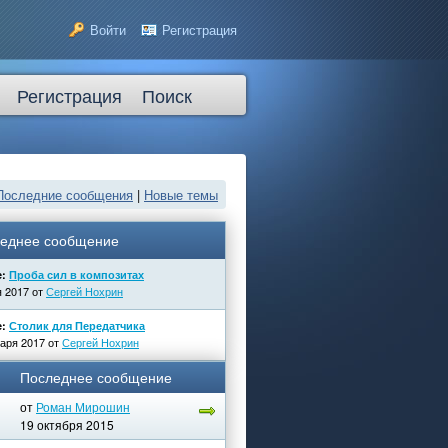
Войти
Регистрация
Регистрация
Поиск
Последние сообщения
|
Новые темы
еднее сообщение
е:
Проба сил в композитах
я 2017 от
Сергей Нохрин
е:
Столик для Передатчика
варя 2017 от
Сергей Нохрин
Последнее сообщение
от
Роман Мирошин
19 октября 2015