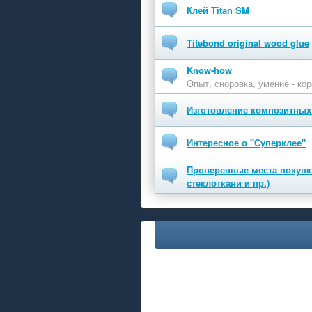
Клей Titan SM
Titebond original wood glue
Know-how
Опыт, сноровка, умение - кор
Изготовление композитных
Интересное о "Суперклее"
Проверенные места покупк
стеклоткани и пр.)