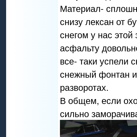
Материал- сплошн
снизу лексан от б
снегом у нас этой
асфальту довольно
все- таки успели 
снежный фонтан из
разворотах.
В общем, если охо
сильно заморачива