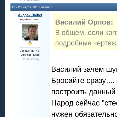
269 дней назад
#3
- 28 марта 2013, четверг
Андрей Barbel
Василий Орлов:
Администратор
В общем, если ког
подробные чертежи
Сообщений: 431
Орехово-Зуево
92 дня назад
Василий зачем ш
Бросайте сразу..
построить данный
Народ сейчас "сте
нужен обязательно.