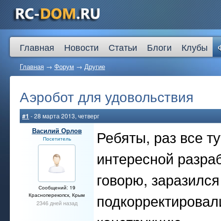
Главная
Новости
Статьи
Блоги
Клубы
Главная
→
Форум
→
Другие
Аэробот для удовольствия
#1
- 28 марта 2013, четверг
Василий Орлов
Ребяты, раз все т
Посетитель
интересной разраб
говорю, заразился
Сообщений: 19
подкорректировал
Красноперекопск, Крым
2346 дней назад