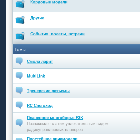
Кордовые модели
Другие
События, полеты, встречи
Темы
Смола ларит
MultiLink
Тренерские разъемы
RC Снегоход
Планерное многоборье F3K
Познакомлю с этим увлекательным видом
радиоуправляемых планеров
Простейшие авиамодели