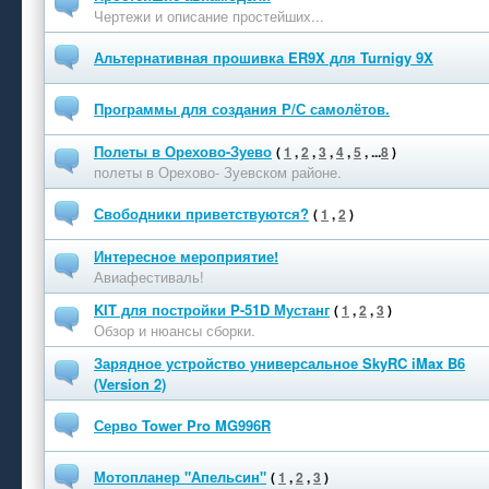
Чертежи и описание простейших...
Альтернативная прошивка ER9X для Turnigy 9X
Программы для создания Р/С самолётов.
Полеты в Орехово-Зуево
(
1
,
2
,
3
,
4
,
5
, ...
8
)
полеты в Орехово- Зуевском районе.
Свободники приветствуются?
(
1
,
2
)
Интересное мероприятие!
Авиафестиваль!
KIT для постройки P-51D Мустанг
(
1
,
2
,
3
)
Обзор и нюансы сборки.
Зарядное устройство универсальное SkyRC iMax B6
(Version 2)
Серво Tower Pro MG996R
Мотопланер "Апельсин"
(
1
,
2
,
3
)