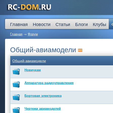
Главная
Новости
Статьи
Блоги
Клубы
Главная
→
Форум
Общий-авиамодели
Общий-авиамодели
Новичкам
Аппаратура радиоуправления
Бортовая электроника
Чертежи авиамоделей